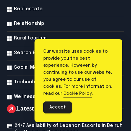
Real estate
Relationship
Rural tourism
Our website uses cookies to
Search Engine Optimization
provide you the best
experience. However, by
Social Media
continuing to use our website,
you agree to our use of
Technology
cookies. For more information,
read our
Cookie Policy
.
Wellness tourism
Latest Post
Accept
24/7 Availability of Lebanon Escorts in Beirut