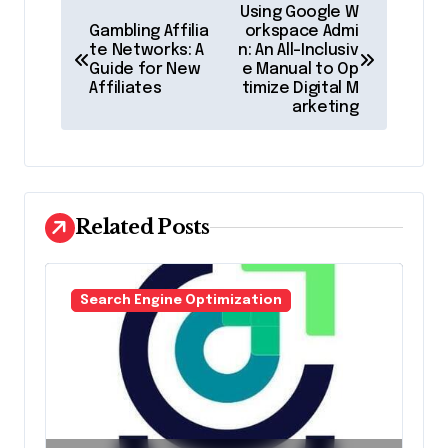
P
Using Google W
o
Gambling Affilia
orkspace Admi
te Networks: A
n: An All-Inclusiv
s
Guide for New
e Manual to Op
Affiliates
timize Digital M
t
arketing
n
a
v
Related Posts
i
g
a
Search Engine Optimization
t
i
o
n